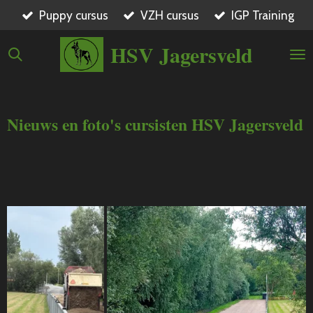
Ga
Puppy cursus
VZH cursus
IGP Training
direct
HSV Jagersveld
naar
de
hoofdinhoud
Nieuws en foto's cursisten HSV Jagersveld