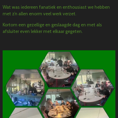
Wat was iedereen fanatiek en enthousiast
we hebben
met z’n allen enorm veel werk verzet.
Kortom een gezellige en geslaagde dag en met als
afsluiter even lekker met elkaar gegeten.